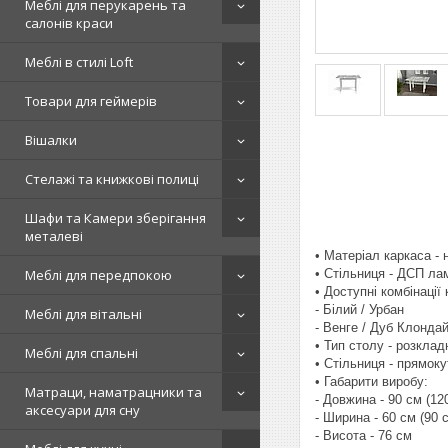
Меблі для перукарень та
салонів краси
Меблі в стилі Loft
Товари для геймерів
Вішалки
Стелажі та книжкові полиці
Шафи та Камери зберігання
металеві
• Матеріал каркаса -
• Стільниця - ДСП ла
Меблі для передпокою
• Доступні комбінації
- Білий / Урбан
Меблі для вітальні
- Венге / Дуб Клонда
• Тип столу - розклад
Меблі для спальні
• Стільниця - прямоку
• Габарити виробу:
Матраци, наматрацники та
- Довжина - 90 см (12
аксесуари для сну
- Ширина - 60 см (90 
- Висота - 76 см