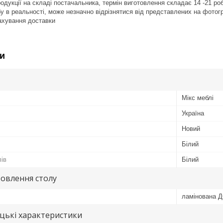
продукції на складі постачальника, термін виготовлення складає 14 -21 ро
обу в реальності, може незначно відрізнятися від представлених на фотог
рахування доставки
и
Мікс меблі
Україна
Новий
Білий
лів
Білий
овлення столу
ламінована 
цькі характеристики