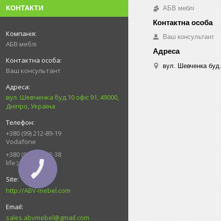
КОНТАКТИ
АБВ меблі
Ваш консультант
АБВ меблі
вул. Шевченка буд.
Ваш консультант
вул. Шевченка буд.10 офіс 91, 49000,
Дніпро, Україна
+380 (99) 212-89-19
Vodafone
+380 (93) 539-92-38
life:)
КНОПКА
ЗВ'ЯЗКУ
http://ABV-mebel.com
sales.abvmebel@gmail.com