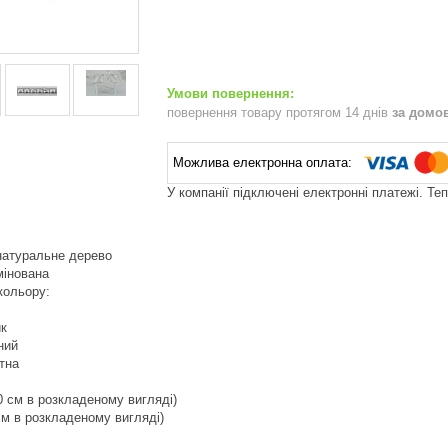
повернення товару протягом 14 днів
за домо
У компанії підключені електронні платежі. Те
 натуральне дерево
мінована
 кольору:
йк
ний
тна
0 см в розкладеному вигляді)
см в розкладеному вигляді)