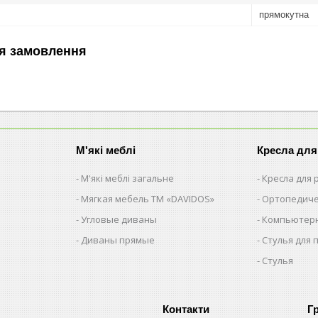
прямокутна
я замовлення
М'які меблі
Кресла для
М'які меблі загальне
Кресла для
Мягкая мебель ТМ «DAVIDOS»
Ортопедиче
Угловые диваны
Компьютерн
Диваны прямые
Стулья для 
Стулья
Г