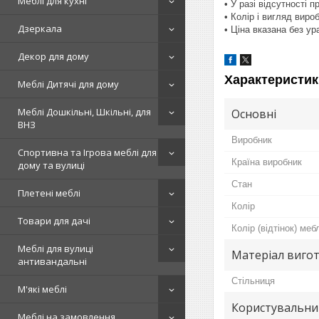
Меблі для кухні
• У разі відсутності 
• Колір і вигляд вир
Дзеркала
• Ціна вказана без у
Декор для дому
Характеристик
Меблі Дитячі для дому
Меблі Дошкільні, Шкільні, для
Основні
ВНЗ
Виробник
Спортивна та Ігрова меблі для
Країна виробник
дому та вулиці
Стан
Плетені меблі
Колір
Товари для дачі
Колір (відтінок) меб
Меблі для вулиці
Матеріал вигот
антивандальні
Стільниця
М'які меблі
Користувальни
Меблі на замовлення