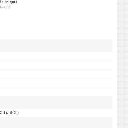
бочих днів
рафіях
ДСП (ЛДСП)