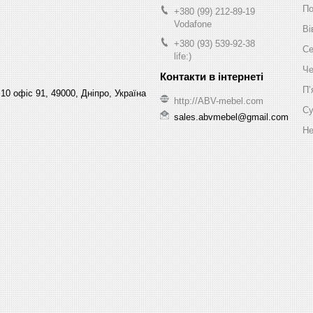
По
+380 (99) 212-89-19
Vodafone
Ві
+380 (93) 539-92-38
Се
life:)
Че
Пʼ
10 офіс 91, 49000, Дніпро, Україна
http://ABV-mebel.com
Су
sales.abvmebel@gmail.com
Не