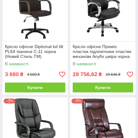
Крісло офісне Diplomat kd tilt
Крісло офісне Преміо
PL64 тканина С-11 чорна
пластик підлокітники пластик
(Новий Стиль ТМ)
механізм Anyfix шкіра чорна
(Richman ТМ)
В наявності
В наявності
3 680
28 756,62
₴
₴
4 000 ₴
29 646 ₴
Купити
Купити
–3%
–3%