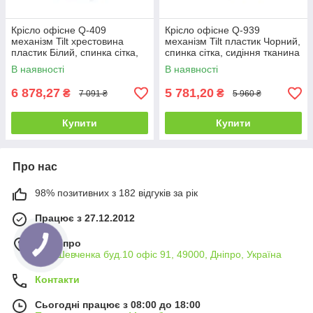
Крісло офісне Q-409
Крісло офісне Q-939
механізм Tilt хрестовина
механізм Tilt пластик Чорний,
пластик Білий, спинка сітка,
спинка сітка, сидіння тканина
сидіння тканина Чорна
Чорна/Сіра (Signal ТМ)
В наявності
В наявності
(Signal ТМ)
6 878,27
5 781,20
₴
₴
7 091 ₴
5 960 ₴
Купити
Купити
Про нас
98% позитивних з 182 відгуків за рік
Працює з 27.12.2012
м. Дніпро
вул. Шевченка буд.10 офіс 91, 49000, Дніпро, Україна
Контакти
Сьогодні працює з 08:00 до 18:00