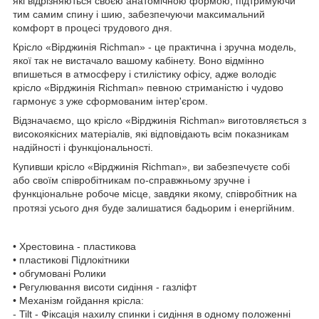
які відрізняються своєю анатомічною формою, підтримуючи
тим самим спину і шию, забезпечуючи максимальний
комфорт в процесі трудового дня.
Крісло «Вірджинія Richman» - це практична і зручна модель,
якої так не вистачало вашому кабінету. Воно відмінно
впишеться в атмосферу і стилістику офісу, адже володіє
крісло «Вірджинія Richman» певною стриманістю і чудово
гармонує з уже сформованим інтер'єром.
Відзначаємо, що крісло «Вірджинія Richman» виготовляється з
високоякісних матеріалів, які відповідають всім показникам
надійності і функціональності.
Купивши крісло «Вірджинія Richman», ви забезпечуєте собі
або своїм співробітникам по-справжньому зручне і
функціональне робоче місце, завдяки якому, співробітник на
протязі усього дня буде залишатися бадьорим і енергійним.
• Хрестовина - пластикова
• пластикові Підлокітники
• обгумовані Ролики
• Регулювання висоти сидіння - газліфт
• Механізм гойдання крісла:
- Tilt - Фіксація нахилу спинки і сидіння в одному положенні