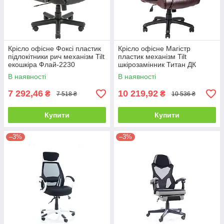
Крісло офісне Фоксі пластик
Крісло офісне Магістр
підлокітники рич механізм Tilt
пластик механізм Tilt
екошкіра Флай-2230
шкірозамінник Титан ДК
(Richman ТМ)
Браун (Richman ТМ)
В наявності
В наявності
7 292,46
10 219,92
₴
₴
7 518 ₴
10 536 ₴
Купити
Купити
–3%
–3%