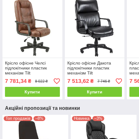
Крісло офісне Челсі
Крісло офісне Дакота
Кріс
підлокітники пластик
підлокітники пластик
плас
механізм Tilt
механізм Tilt
меха
шкірозамінник Неаполь-77
шкірозамінник Флай-2230
Флай
7 781,34
7 513,62
7 5
₴
₴
8 022 ₴
7 746 ₴
(Richman ТМ)
(Richman ТМ)
ТМ)
Купити
Купити
Акційні пропозиції та новинки
Топ продажів
–8%
Новинка
–3%