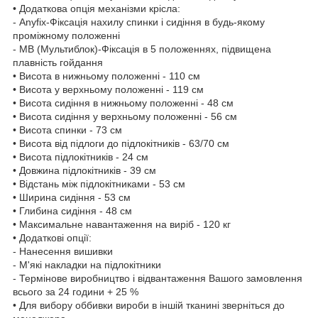
• Додаткова опція механізми крісла:
- Anyfix-Фіксація нахилу спинки і сидіння в будь-якому
проміжному положенні
- МВ (Мультиблок)-Фіксація в 5 положеннях, підвищена
плавність гойдання
• Висота в нижньому положенні - 110 см
• Висота у верхньому положенні - 119 см
• Висота сидіння в нижньому положенні - 48 см
• Висота сидіння у верхньому положенні - 56 см
• Висота спинки - 73 см
• Висота від підлоги до підлокітників - 63/70 см
• Висота підлокітників - 24 см
• Довжина підлокітників - 39 см
• Відстань між підлокітниками - 53 см
• Ширина сидіння - 53 см
• Глибина сидіння - 48 см
• Максимальне навантаження на виріб - 120 кг
• Додаткові опції:
- Нанесення вишивки
- М'які накладки на підлокітники
- Термінове виробництво і відвантаження Вашого замовлення
всього за 24 години + 25 %
• Для вибору оббивки вироби в іншій тканині зверніться до