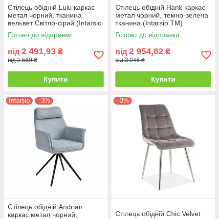
Стілець обідній Lulu каркас
Стілець обідній Hank каркас
метал чорний, тканина
метал чорний, темно-зелена
вельвет Світло-сірий (Intarsio
тканина (Intarsio TM)
TM)
Готово до відправки
Готово до відправки
2 491,93
2 954,62
від
₴
від
₴
від 2 569 ₴
від 3 046 ₴
Купити
Купити
Intarsio
–3%
–3%
Стілець обідній Andrian
Стілець обідній Chic Velvet
каркас метал чорний,