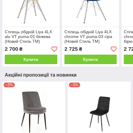
Стілець обідній Liya 4LX
Стілець обідній Liya 4LX
Стіл
alu VT puma-01 бежева
chrome VT puma-03 сіра
chro
(Новий Стиль ТМ)
(Новий Стиль ТМ)
бірю
ТМ)
2 700
2 725
2 7
₴
₴
Купити
Купити
Акційні пропозиції та новинки
–3%
–3%