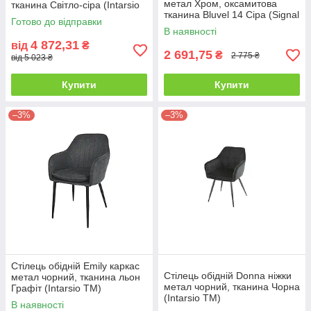
метал Хром, оксамитова
тканина Світло-сіра (Intarsio
тканина Bluvel 14 Сіра (Signal
TM)
Готово до відправки
ТМ)
В наявності
4 872,31
від
₴
2 691,75
₴
2 775 ₴
від 5 023 ₴
Купити
Купити
–3%
–3%
Стілець обідній Emily каркас
Стілець обідній Donna ніжки
метал чорний, тканина льон
метал чорний, тканина Чорна
Графіт (Intarsio TM)
(Intarsio ТМ)
В наявності