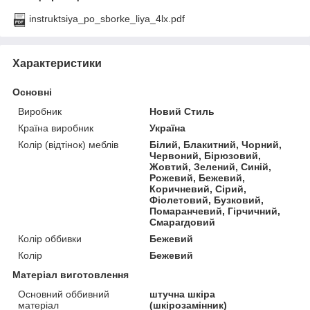
instruktsiya_po_sborke_liya_4lx.pdf
Характеристики
Основні
Виробник
Новий Стиль
Країна виробник
Україна
Колір (відтінок) меблів
Білий, Блакитний, Чорний,
Червоний, Бірюзовий,
Жовтий, Зелений, Синій,
Рожевий, Бежевий,
Коричневий, Сірий,
Фіолетовий, Бузковий,
Помаранчевий, Гірчичний,
Смарагдовий
Колір оббивки
Бежевий
Колір
Бежевий
Матеріал виготовлення
Основний оббивний
штучна шкіра
матеріал
(шкірозамінник)