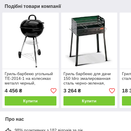
Подібні товари компанії
Гриль-барбекю угольный
Гриль барбекю для дачи
Грил
TE-2014-1 на колесиках
150 Idro эмалированная
стал
металл черный,
сталь черно-зеленая,
54х55,5х94 см (Time Eco
68х40х83 см (Time Eco
4 456
3 264
18 
₴
₴
TM)
TM)
Купити
Купити
Про нас
98% позитивних з 182 відгуків за рік