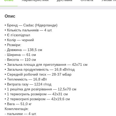
Опис
• Бренд — Cadac (Нідерланди)
• Кількість пальників — 4 шт.
• Є п'єзопідпал
• Колір — чорний
• Розміри:
- Довжина — 138,5 см
- Ширина — 61 см
- Висота — 110 см
• Загальна площа для приготування — 42х71 см
• Загальна продуктивність — 16,8 кВт/год
• Середній робочий тиск — 28-37 мБар
• Теплемкість — 16,8 кВт
• Витрата газу — 1224 г/год
• 1 решітка для розігрівання — 12,5х70 см
• 1 термогриль розміром — 42х31 см
• 2 термогрилі розміром — 42х19,6 см
• Вага — 51,0 кг
Комплектація:
- пальники — 4 шт.