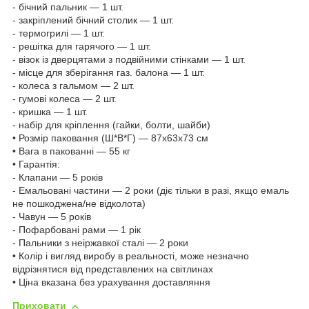
- бічний пальник — 1 шт.
- закріплений бічний столик — 1 шт.
- термогрилі — 1 шт.
- решітка для гарячого — 1 шт.
- візок із дверцятами з подвійними стінками — 1 шт.
- місце для зберігання газ. балона — 1 шт.
- колеса з гальмом — 2 шт.
- гумові колеса — 2 шт.
- кришка — 1 шт.
- набір для кріплення (гайки, болти, шайби)
• Розмір паковання (Ш*В*Г) — 87х63х73 см
• Вага в пакованні — 55 кг
• Гарантія:
- Клапани — 5 років
- Емальовані частини — 2 роки (діє тільки в разі, якщо емаль
не пошкоджена/не відколота)
- Чавун — 5 років
- Пофарбовані рами — 1 рік
- Пальники з неіржавкої сталі — 2 роки
• Колір і вигляд виробу в реальності, може незначно
відрізнятися від представлених на світлинах
• Ціна вказана без урахування доставляння
Приховати