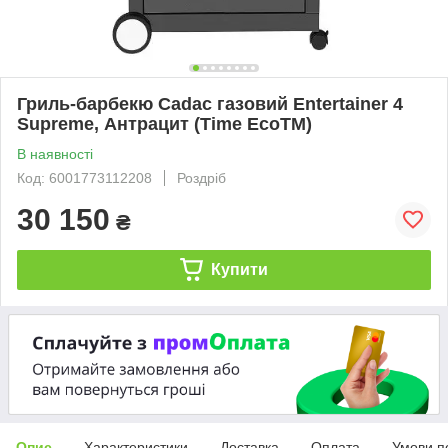
Гриль-барбекю Cadac газовий Entertainer 4
Supreme, Антрацит (Time EcoTM)
В наявності
Код: 6001773112208
Роздріб
30 150
₴
Купити
Опис
Характеристики
Доставка
Оплата
Умови п