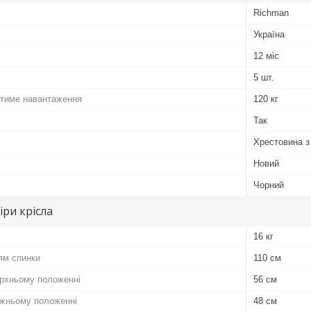
Richman
Україна
12 міс
5 шт.
тиме навантаження
120 кг
Так
Хрестовина з
Новий
Чорний
іри крісла
16 кг
ям спинки
110 см
ерхньому положенні
56 см
ижньому положенні
48 см