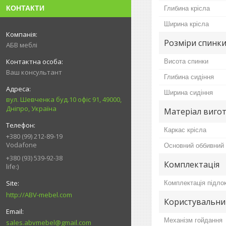
КОНТАКТИ
Глибина крісла
Ширина крісла
Розміри спинки
АБВ меблі
Висота спинки
Ваш консультант
Глибина сидіння
Ширина сидіння
вул. Шевченка буд.10 офіс 91, 49000,
Дніпро, Україна
Матеріал вигот
Каркас крісла
+380 (99) 212-89-19
Vodafone
Основний оббивний 
+380 (93) 539-92-38
Комплектація
life:)
Комплектація підло
http://ABV-mebel.com
Користувальни
Механізм гойдання
sales.abvmebel@gmail.com