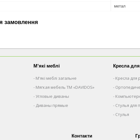
метал
я замовлення
М'які меблі
Кресла для
М'які меблі загальне
Кресла для
Мягкая мебель ТМ «DAVIDOS»
Ортопедиче
Угловые диваны
Компьютерн
Диваны прямые
Стулья для 
Стулья
Г