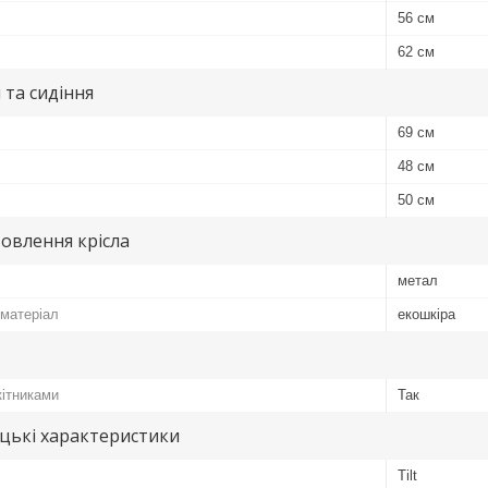
56 см
62 см
 та сидіння
69 см
48 см
50 см
овлення крісла
метал
матеріал
екошкіра
кітниками
Так
цькі характеристики
Tilt