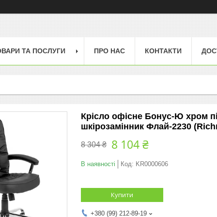
ОВАРИ ТА ПОСЛУГИ
ПРО НАС
КОНТАКТИ
ДОС
Крісло офісне Бонус-Ю хром пі
шкірозамінник Флай-2230 (Ric
8 104 ₴
8 304 ₴
В наявності
Код:
KR0000606
Купити
+380 (99) 212-89-19