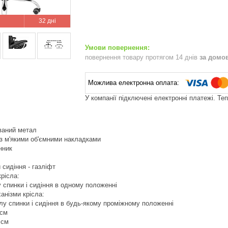
32 дні
повернення товару протягом 14 днів
за домо
У компанії підключені електронні платежі. Те
ваний метал
м з м'якими об'ємними накладками
нник
 сидіння - газліфт
рісла:
илу спинки і сидіння в одному положенні
анізми крісла:
илу спинки і сидіння в будь-якому проміжному положенні
 см
 см