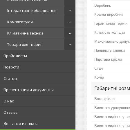
Виробник
Інтерактивне обладнання
Країна виробник
Комплектуючі
Гарантійний термін
Кількість коліщат
Кліматична техніка
Максимально допус
Товари для тварин
Наявність спинки
Прайс-листы
Підстава крісла
Новости
Стан
Колір
Статьи
Габаритні розм
Презентации и документы
Вага крісла
О нас
Висота з урахуванн
Отзывы
Висота сидіння у в
Доставка и оплата
Висота сидіння у н