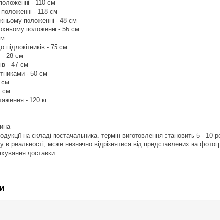
положенні - 110 см
 положенні - 118 см
ижньому положенні - 48 см
ерхньому положенні - 56 см
см
о підлокітників - 75 см
 - 28 см
ів - 47 см
ітниками - 50 см
 см
8 см
аження - 120 кг
ина
продукції на складі постачальника, термін виготовлення становить 5 - 10 р
обу в реальності, може незначно відрізнятися від представлених на фотог
рахування доставки
и