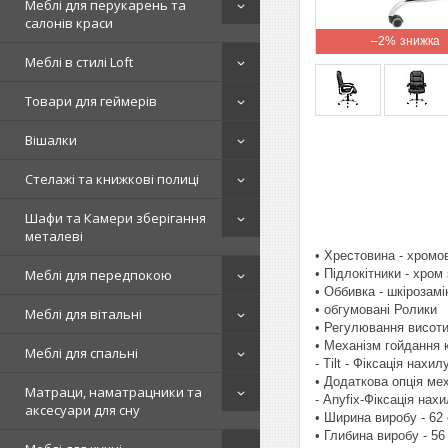
Меблі для перукарень та
салонів краси
–2%
Меблі в стилі Loft
Товари для геймерів
Вішалки
Стелажі та книжкові полиці
Шафи та Камери зберігання
металеві
• Хрестовина - хромо
• Підлокітники - хро
Меблі для передпокою
• Оббивка - шкірозамі
• обгумовані Ролики
Меблі для вітальні
• Регулювання висоти
• Механізм гойдання к
Меблі для спальні
- Tilt - Фіксація нах
• Додаткова опція мех
Матраци, наматрацники та
- Anyfix-Фіксація нах
аксесуари для сну
• Ширина виробу - 62
• Глибина виробу - 56