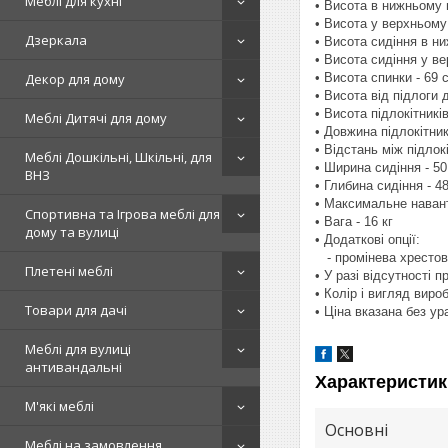
Меблі для кухні
• Висота в нижньому 
• Висота у верхньому
Дзеркала
• Висота сидіння в н
• Висота сидіння у в
• Висота спинки - 69 
Декор для дому
• Висота від підлоги д
• Висота підлокітників
Меблі Дитячі для дому
• Довжина підлокітник
• Відстань між підлок
Меблі Дошкільні, Шкільні, для
• Ширина сидіння - 50
ВНЗ
• Глибина сидіння - 4
• Максимальне навант
Спортивна та Ігрова меблі для
• Вага - 16 кг
дому та вулиці
• Додаткові опції:
- промінева хрестов
Плетені меблі
• У разі відсутності 
• Колір і вигляд вир
Товари для дачі
• Ціна вказана без у
Меблі для вулиці
антивандальні
Характеристик
М'які меблі
Основні
Меблі на замовлення