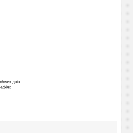
обочих днів
рафіях