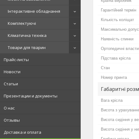
Країна виробник
Гарантійний термін
Інтерактивне обладнання
Кількість коліщат
Комплектуючі
Максимально допус
Кліматична техніка
Наявність спинки
Товари для тварин
Ортопедичні власти
Підстава крісла
Прайс-листы
Стан
Новости
Номер принта
Статьи
Габаритні розм
Презентации и документы
Вага крісла
О нас
Висота з урахуванн
Висота сидіння у в
Отзывы
Висота сидіння у н
Доставка и оплата
Глибина крісла