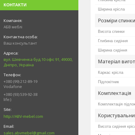
КОНТАКТИ
Ширина крісла
Розміри спинки
АБВ меблі
Висота спинки
Глибина сидіння
Ваш консультант
Ширина сидіння
вул. Шевченка буд.10 офіс 91, 49000,
Матеріал вигот
Дніпро, Україна
Каркас крісла
+380 (99) 212-89-19
Підлокітник
Vodafone
Комплектація
+380 (93) 539-92-38
life:)
Комплектація підло
Користувальни
http://ABV-mebel.com
Висота сидіння кріс
sales.abvmebel@gmail.com