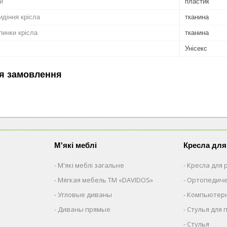
и
пластик
идіння крісла
тканина
пинки крісла
тканина
Унісекс
я замовлення
М'які меблі
Кресла для
М'які меблі загальне
Кресла для
Мягкая мебель ТМ «DAVIDOS»
Ортопедиче
Угловые диваны
Компьютерн
Диваны прямые
Стулья для 
Стулья