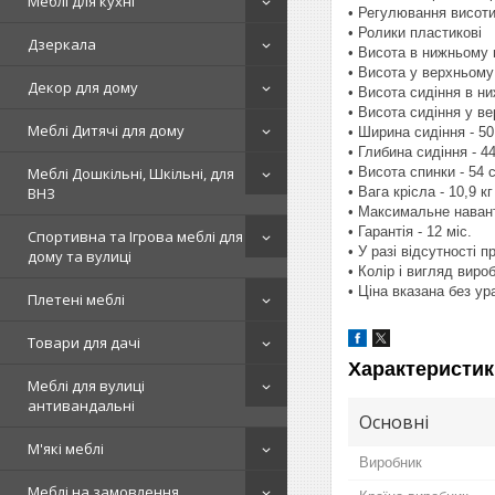
Меблі для кухні
• Регулювання висоти
• Ролики пластикові
Дзеркала
• Висота в нижньому 
• Висота у верхньому
Декор для дому
• Висота сидіння в н
• Висота сидіння у в
Меблі Дитячі для дому
• Ширина сидіння - 50
• Глибина сидіння - 4
• Висота спинки - 54 
Меблі Дошкільні, Шкільні, для
• Вага крісла - 10,9 кг
ВНЗ
• Максимальне навант
• Гарантія - 12 міс.
Спортивна та Ігрова меблі для
• У разі відсутності 
дому та вулиці
• Колір і вигляд вир
• Ціна вказана без у
Плетені меблі
Товари для дачі
Характеристик
Меблі для вулиці
антивандальні
Основні
М'які меблі
Виробник
Меблі на замовлення