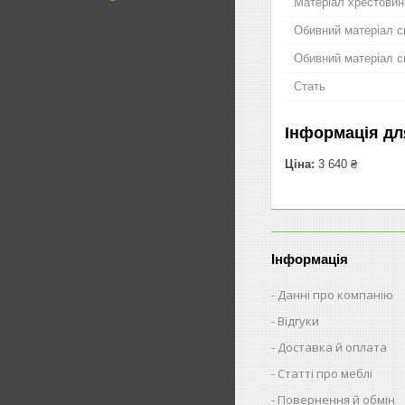
Матеріал хрестовин
Обивний матеріал с
Обивний матеріал с
Стать
Інформація дл
Ціна:
3 640 ₴
Інформація
Данні про компанію
Відгуки
Доставка й оплата
Статті про меблі
Повернення й обмін