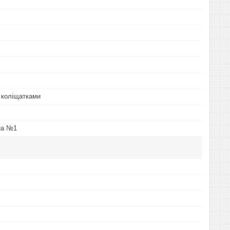
 коліщатками
на №1