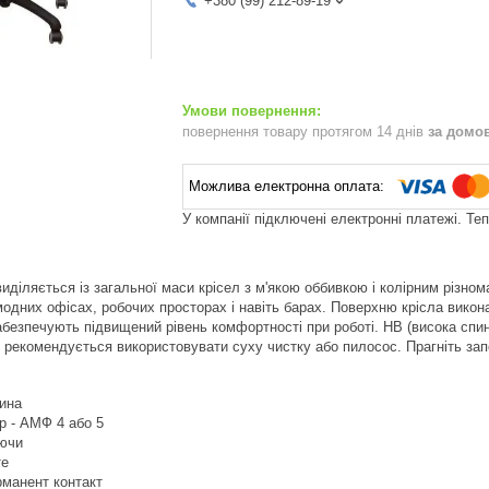
+380 (99) 212-89-19
повернення товару протягом 14 днів
за домо
У компанії підключені електронні платежі. Те
виділяється із загальної маси крісел з м'якою оббивкою і колірним різно
одних офісах, робочих просторах і навіть барах. Поверхню крісла викона
забезпечують підвищений рівень комфортності при роботі. HB (висока сп
 рекомендується використовувати суху чистку або пилосос. Прагніть зап
вина
ір - АМФ 4 або 5
аючи
те
рманент контакт