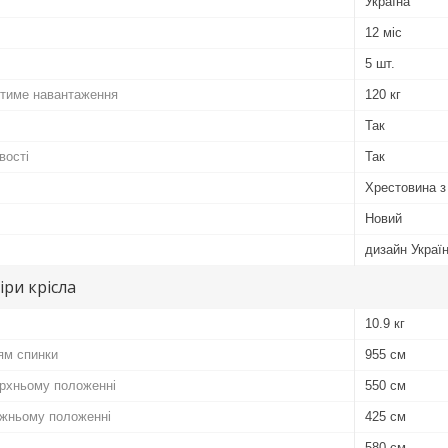
Україна
12 міс
5 шт.
тиме навантаження
120 кг
Так
вості
Так
Хрестовина з
Новий
дизайн Украї
іри крісла
10.9 кг
ям спинки
955 см
ерхньому положенні
550 см
ижньому положенні
425 см
580 см