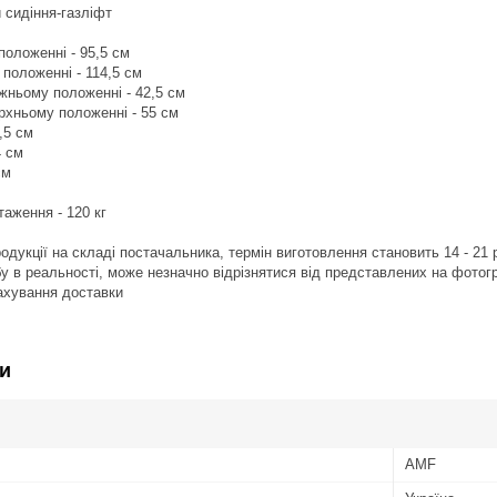
 сидіння-газліфт
положенні - 95,5 см
 положенні - 114,5 см
ижньому положенні - 42,5 см
ерхньому положенні - 55 см
,5 см
4 см
см
аження - 120 кг
продукції на складі постачальника, термін виготовлення становить 14 - 21
обу в реальності, може незначно відрізнятися від представлених на фотог
рахування доставки
и
AMF