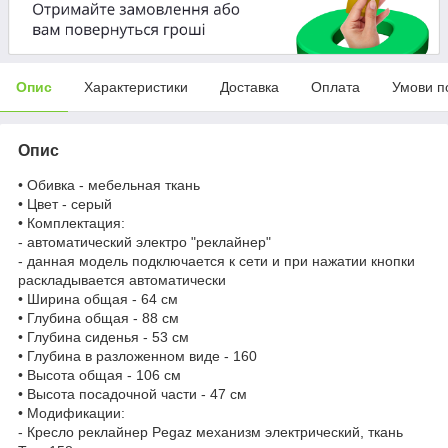
Опис
Характеристики
Доставка
Оплата
Умови п
Опис
• Обивка - мебельная ткань
• Цвет - серый
• Комплектация:
- автоматический электро "реклайнер"
- данная модель подключается к сети и при нажатии кнопки
раскладывается автоматически
• Ширина общая - 64 см
• Глубина общая - 88 см
• Глубина сиденья - 53 см
• Глубина в разложенном виде - 160
• Высота общая - 106 см
• Высота посадочной части - 47 см
• Модификации:
- Кресло реклайнер Pegaz механизм электрический, ткань