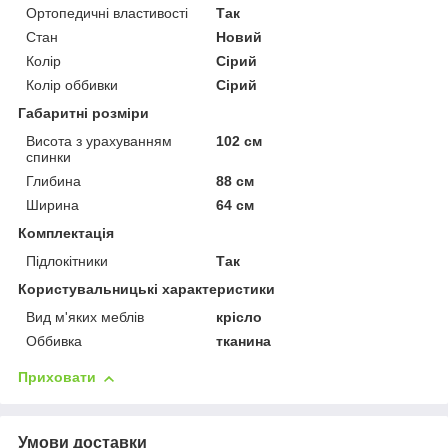
Ортопедичні властивості
Так
Стан
Новий
Колір
Сірий
Колір оббивки
Сірий
Габаритні розміри
Висота з урахуванням
102 см
спинки
Глибина
88 см
Ширина
64 см
Комплектація
Підлокітники
Так
Користувальницькі характеристики
Вид м'яких меблів
крісло
Оббивка
тканина
Приховати
Умови доставки