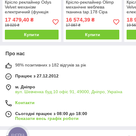
Крісло реклайнер Odys
Крісло-реклайнер Olimp
Кріс
Velvet механізм
механічне меблева
Velv
електричний (функція
тканина tap.178 Сіра
елек
вертикалізації) тканина
(Signal TM)
ткан
17 479,40
16 574,39
18 
₴
₴
Bluvel 14 Сіра (SignalTM)
18 020 ₴
17 087 ₴
19 56
Купити
Купити
Про нас
98% позитивних з 182 відгуків за рік
Працює з 27.12.2012
м. Дніпро
вул. Шевченка буд.10 офіс 91, 49000, Дніпро, Україна
Контакти
Сьогодні працює з 08:00 до 18:00
Показати весь графік роботи
КНОПКА