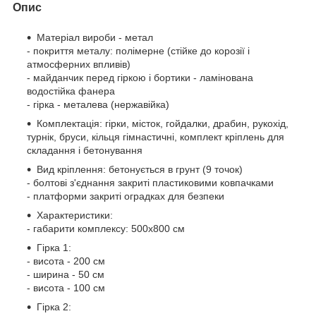
Опис
Матеріал вироби - метал
- покриття металу: полімерне (стійке до корозії і
атмосферних впливів)
- майданчик перед гіркою і бортики - ламінована
водостійка фанера
- гірка - металева (нержавійка)
Комплектація: гірки, місток, гойдалки, драбин, рукохід,
турнік, бруси, кільця гімнастичні, комплект кріплень для
складання і бетонування
Вид кріплення: бетонується в грунт (9 точок)
- болтові з'єднання закриті пластиковими ковпачками
- платформи закриті оградках для безпеки
Характеристики:
- габарити комплексу: 500х800 см
Гірка 1:
- висота - 200 см
- ширина - 50 см
- висота - 100 см
Гірка 2: