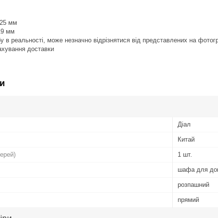
 25 мм
19 мм
обу в реальності, може незначно відрізнятися від представлених на фотог
рахування доставки
и
Діал
Китай
верей)
1 шт.
шафа для до
розпашний
прямий
іри