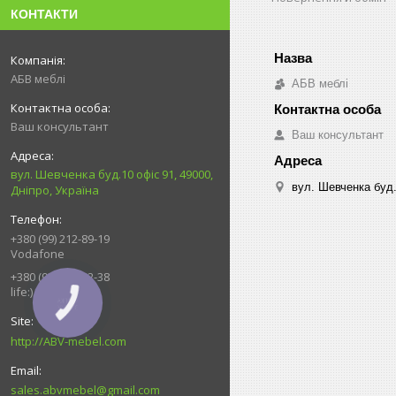
КОНТАКТИ
АБВ меблі
АБВ меблі
Ваш консультант
Ваш консультант
вул. Шевченка буд.10 офіс 91, 49000,
вул. Шевченка буд.
Дніпро, Україна
+380 (99) 212-89-19
Vodafone
+380 (93) 539-92-38
life:)
КНОПКА
ЗВ'ЯЗКУ
http://ABV-mebel.com
sales.abvmebel@gmail.com