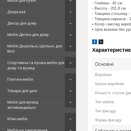
Меблі для кухні
- Глибина - 42 см
- Висота - 201,8 см
Дзеркала
- Товщина стільниці -
- Товщина каркасів - 
Декор для дому
• Колір і вигляд вир
• Ціна вказана без у
Меблі Дитячі для дому
Меблі Дошкільні, Шкільні, для
Характеристик
ВНЗ
Спортивна та Ігрова меблі для
Основні
дому та вулиці
Виробник
Плетені меблі
Країна виробник
Товари для дачі
Кількість стулок (д
Меблі для вулиці
Тип меблів
антивандальні
Тип фасаду
М'які меблі
Форма фасаду
Меблі на замовлення
Габаритні розм