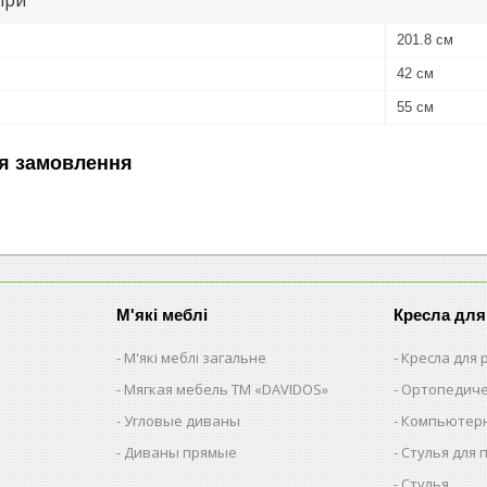
201.8 см
42 см
55 см
я замовлення
М'які меблі
Кресла для
М'які меблі загальне
Кресла для
Мягкая мебель ТМ «DAVIDOS»
Ортопедиче
Угловые диваны
Компьютерн
Диваны прямые
Стулья для 
Стулья