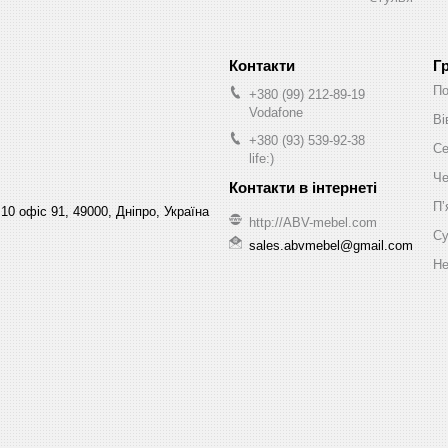
Г
По
+380 (99) 212-89-19
Vodafone
Ві
+380 (93) 539-92-38
Се
life:)
Че
Пʼ
10 офіс 91, 49000, Дніпро, Україна
http://ABV-mebel.com
Су
sales.abvmebel@gmail.com
Не