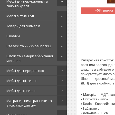
Меблі для перукарень та
салонів краси
–5%
Меблі в стилі Loft
Товари для геймерів
Вішалки
Стелажі та книжкові полиці
Шафи та Камери зберігання
Интересная конструк
металеві
орех или палисандр, 
шкаф, вы забудете о
Меблі для передпокою
присутствует много п
Шпон — деревний мате
Меблі для вітальні
ДВП) для виробництва
Меблі для спальні
• Матеріал - МДФ, шп
• Покриття - шпон
Матраци, наматрацники та
• Колір - Європейськи
аксесуари для сну
• Габарити :
- Довжина - 55 см