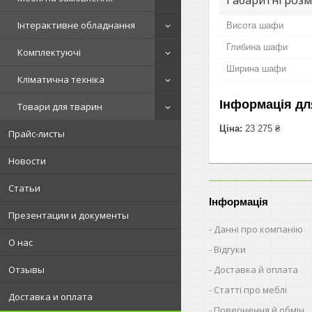
Інтерактивне обладнання
Висота шафи
Глибина шафи
Комплектуючі
Ширина шафи
Кліматична техніка
Інформація дл
Товари для тварин
Ціна:
23 275 ₴
Прайс-листы
Новости
Статьи
Інформація
Презентации и документы
Данні про компанію
О нас
Відгуки
Доставка й оплата
Отзывы
Статті про меблі
Доставка и оплата
Повернення й обмін