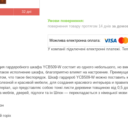
32 дні
повернення товару протягом 14 днів
за домо
У компанії підключені електронні платежі. Те
ция гардеробного шкафа YCB509-W состоит из одного небольшого, но вм
такое исполнение шкафа, благоприятно влияет на настроение. Преимуще
 том, что такое беспорядок. Шкаф гардероб YCB509-W можно поставить 
олезной и красивой мебели, для создания красивого интерьера и правил
ріал, що представляє собою тонкі листи деревини товщиною від 0,5 до 3
 меблів, дверей, підлоги та ін Шпон — перекладається з німецької мови 
он
й горіх