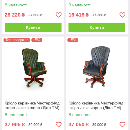
В наявності
В наявності
26 220
16 416
₴
₴
27 600 ₴
17 280 ₴
Купити
Купити
Топ продажів
–5%
–5%
Крісло керівника Честерфілд
Крісло керівника Честерфілд
шкіра люкс зелена (Діал ТМ)
шкіра люкс чорна (Діал ТМ)
В наявності
В наявності
37 905
37 050
₴
₴
39 900 ₴
39 000 ₴