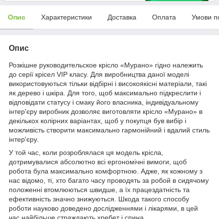
Опис
Характеристики
Доставка
Оплата
Умови п
Опис
Розкішне руководительское крісло «Мурано» гідно належить
до серії крісел VIP класу. Для виробництва даної моделі
використовуються тільки відбірні і високоякісні матеріали, такі
як дерево і шкіра. Для того, щоб максимально підкреслити і
відповідати статусу і смаку його власника, індивідуальному
інтер'єру виробник дозволяє виготовляти крісло «Мурано» в
декількох колірних варіантах, щоб у покупця був вибір і
можливість створити максимально гармонійний і вдалий стиль
інтер'єру.
У той час, коли розроблялася ця модель крісла,
дотримувалися абсолютно всі ергономічні вимоги, щоб
робота була максимально комфортною. Адже, як кожному з
нас відомо, ті, хто багато часу проводять за робой в сидячому
положенні втомлюються швидше, а їх працездатність та
ефективність значно знижуються. Шкода такого способу
роботи науково доведено дослідженнями і лікарями, в цей
час найбільше страждають хребет і спина.