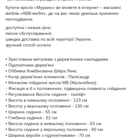
Купити крісло «Мурано» ви можете в інтернет – магазині
меблів «АБВ-меблі», де на вас чекає декілька приємних
несподіванок:
доступна і низька ціна;
якісне обслуговування;
швидка доставка по всій території України;
зручний спосіб оплати
• Хрестовина металева з дерев'яними накладками
• Підлокітники дерев'яні
• Оббивка Комбінована Шкіра Люкс
• Колір дерев'яних елементів - Палісандр
• Механізм гойдання крісла МВ (Мультиблок):
- Фіксація в 4-х положеннях, підвищена плавність гойдання
• Регулювання Висоти сидіння - газліфт
• Висота в нижньому положенні - 123 см
• Висота у верхньому положенні - 130 см
• Ширина сидіння - 55 см
• Глибина сидіння - 52 см
• Висота сидіння в нижньому положенні - 53 см
• Висота сидіння у верхньому положенні - 60 см
• Ширина вироби з підлокітниками - 70 см