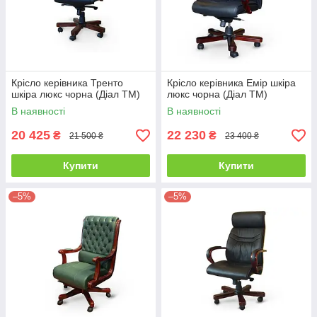
Крісло керівника Тренто
Крісло керівника Емір шкіра
шкіра люкс чорна (Діал ТМ)
люкс чорна (Діал ТМ)
В наявності
В наявності
20 425
22 230
₴
₴
21 500 ₴
23 400 ₴
Купити
Купити
–5%
–5%