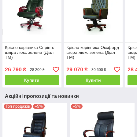
Крісло керівника Спрінгс
Крісло керівника Оксфорд
Кріс
шкіра люкс зелена (Діал
шкіра люкс зелена (Діал
шкір
ТМ)
ТМ)
ТМ)
26 790
29 070
28 
₴
₴
28 200 ₴
30 600 ₴
Купити
Купити
Акційні пропозиції та новинки
Топ продажів
–5%
–5%