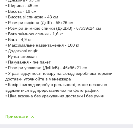
• Довжина - 95 см
• Ширина - 45 см
• Висота - 19 см
• Висота зі спинкою - 43 см
• Розміри сидіння (ДхШ) - 55х26 см
• Розміри знімною спинки (ДхШхВ) - 67х39х24 см
• Вага знімною спинки - 1,6 кг
• Вага - 4,9 кг
• Максимальне навантаження - 100 кг
• Додаткові опції:
- Ручка-штовхач
• Пакування - п/е пакет
• Розміри упаковки (ДхШхВ) - 46х96х21 см
• У разі відсутності товару на складі виробника терміни
доставки уточнюйте в менеджера
• Колір і вигляд виробу в реальності, може незначно
відрізнятися від представлених на фотографіях
• Ціна вказана без урахування доставки і без ручки
Приховати