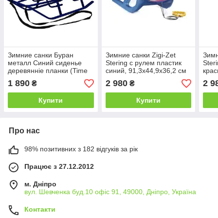
Зимние санки Буран
Зимние санки Zigi-Zet
Зимн
металл Синий сиденье
Stering с рулем пластик
Ster
деревянніе планки (Time
синий, 91,3х44,9х36,2 см
крас
Eco ТМ)
(Time Eco ТМ)
см (
1 890
2 980
2 9
₴
₴
Купити
Купити
Про нас
98% позитивних з 182 відгуків за рік
Працює з 27.12.2012
м. Дніпро
вул. Шевченка буд.10 офіс 91, 49000, Дніпро, Україна
Контакти