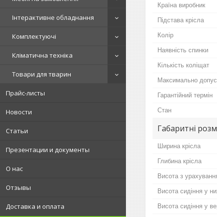
Країна виробник
Інтерактивне обладнання
Підстава крісла
Колір
Комплектуючі
Наявність спинки
Кліматична техніка
Кількість коліщат
Товари для тварин
Максимально допус
Прайс-листы
Гарантійний термін
Стан
Новости
Габаритні розм
Статьи
Ширина крісла
Презентации и документы
Глибина крісла
О нас
Висота з урахуванн
Отзывы
Висота сидіння у н
Доставка и оплата
Висота сидіння у в