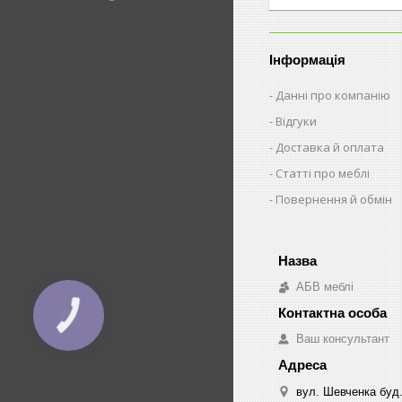
Інформація
Данні про компанію
Відгуки
Доставка й оплата
Статті про меблі
Повернення й обмін
АБВ меблі
КНОПКА
ЗВ'ЯЗКУ
Ваш консультант
вул. Шевченка буд.