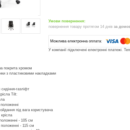
повернення товару протягом 14 днів
за домо
У компанії підключені електронні платежі. Те
на покрита хромом
ники з пластиковими накладками
 сидіння-газліфт
ісла Tilt:
сла
у положенні
гойдання під вага користувача
 крісла
положенні - 105 см
 положенні - 115 см