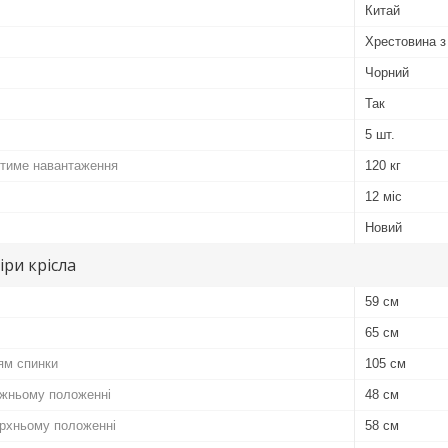
Китай
Хрестовина з
Чорний
Так
5 шт.
тиме навантаження
120 кг
12 міс
Новий
іри крісла
59 см
65 см
ям спинки
105 см
ижньому положенні
48 см
ерхньому положенні
58 см