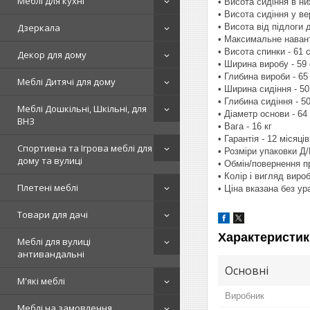
Меблі для кухні
• Висота сидіння в н
• Висота сидіння у в
• Висота від підлоги д
Дзеркала
• Максимальне навант
• Висота спинки - 61 
Декор для дому
• Ширина виробу - 59
• Глибина вироби - 65
Меблі Дитячі для дому
• Ширина сидіння - 50
• Глибина сидіння - 5
Меблі Дошкільні, Шкільні, для
• Діаметр основи - 64
ВНЗ
• Вага - 16 кг
• Гарантія - 12 місяців
Спортивна та Ігрова меблі для
• Розміри упаковки Д/
дому та вулиці
• Обмін/повернення п
• Колір і вигляд вир
Плетені меблі
• Ціна вказана без у
Товари для дачі
Характеристик
Меблі для вулиці
антивандальні
Основні
М'які меблі
Виробник
Меблі на замовлення