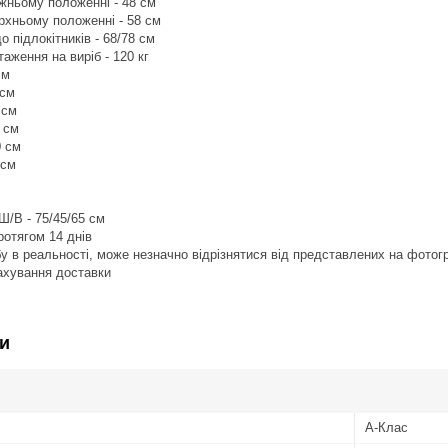
ижньому положенні - 48 см
ерхньому положенні - 58 см
о підлокітників - 68/78 см
аження на виріб - 120 кг
см
 см
 см
 см
0 см
 см
Ш/В - 75/45/65 см
ротягом 14 днів
обу в реальності, може незначно відрізнятися від представлених на фотог
рахування доставки
и
А-Клас