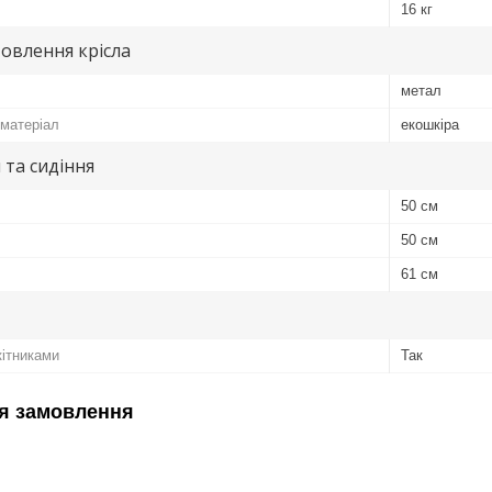
16 кг
овлення крісла
метал
матеріал
екошкіра
 та сидіння
50 см
50 см
61 см
кітниками
Так
я замовлення