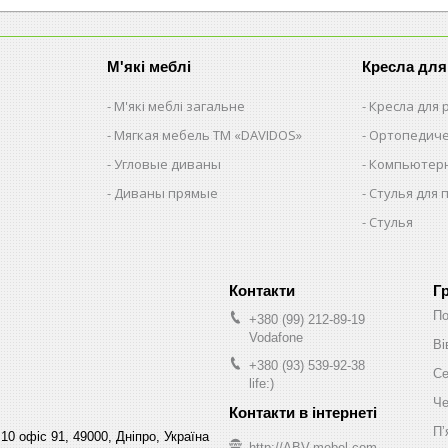
М'які меблі
Кресла для
М'які меблі загальне
Кресла для
Мягкая мебель ТМ «DAVIDOS»
Ортопедиче
Угловые диваны
Компьютерн
Диваны прямые
Стулья для 
Стулья
Г
По
+380 (99) 212-89-19
Vodafone
Ві
+380 (93) 539-92-38
Се
life:)
Че
Пʼ
10 офіс 91, 49000, Дніпро, Україна
http://ABV-mebel.com