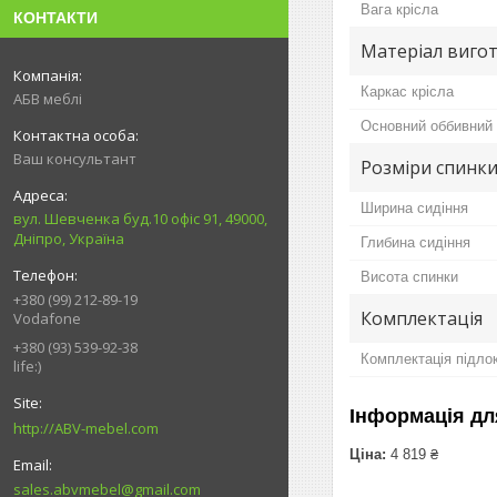
Вага крісла
КОНТАКТИ
Матеріал вигот
Каркас крісла
АБВ меблі
Основний оббивний 
Ваш консультант
Розміри спинки
Ширина сидіння
вул. Шевченка буд.10 офіс 91, 49000,
Дніпро, Україна
Глибина сидіння
Висота спинки
+380 (99) 212-89-19
Комплектація
Vodafone
+380 (93) 539-92-38
Комплектація підло
life:)
Інформація дл
http://ABV-mebel.com
Ціна:
4 819 ₴
sales.abvmebel@gmail.com