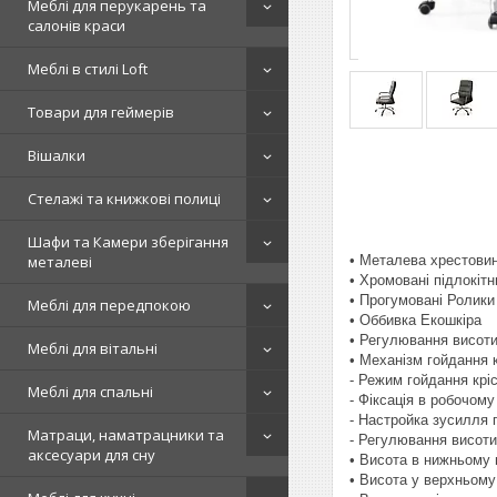
Меблі для перукарень та
салонів краси
Меблі в стилі Loft
Товари для геймерів
Вішалки
Стелажі та книжкові полиці
Шафи та Камери зберігання
• Металева хрестови
металеві
• Хромовані підлокіт
• Прогумовані Ролики
Меблі для передпокою
• Оббивка Екошкіра
• Регулювання висоти
Меблі для вітальні
• Механізм гойдання кр
- Режим гойдання крі
Меблі для спальні
- Фіксація в робочом
- Настройка зусилля 
Матраци, наматрацники та
- Регулювання висоти
аксесуари для сну
• Висота в нижньому 
• Висота у верхньому