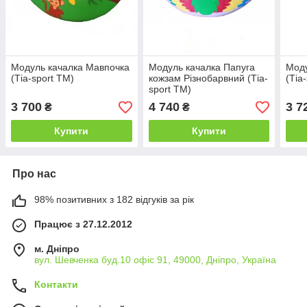
Модуль качалка Мавпочка
Модуль качалка Папуга
Моду
(Тіа-sport ТМ)
кожзам Різнобарвний (Тіа-
(Тіа
sport ТМ)
3 700
4 740
3 7
₴
₴
Купити
Купити
Про нас
98% позитивних з 182 відгуків за рік
Працює з 27.12.2012
м. Дніпро
вул. Шевченка буд.10 офіс 91, 49000, Дніпро, Україна
Контакти