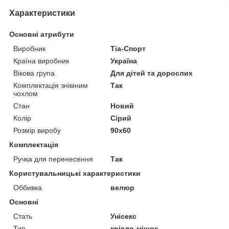
Характеристики
Основні атрибути
Виробник
Тіа-Спорт
Країна виробник
Україна
Вікова група
Для дітей та дорослих
Комплектація знімним
Так
чохлом
Стан
Новий
Колір
Сірий
Розмір виробу
90х60
Комплектація
Ручка для перенесення
Так
Користувальницькі характеристики
Оббивка
велюр
Основні
Стать
Унісекс
Тип
крісло-мішок