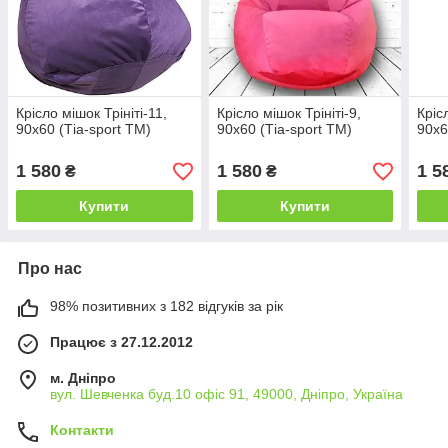
Крісло мішок Трініті-11,
Крісло мішок Трініті-9,
Кріс
90х60 (Тіа-sport ТМ)
90х60 (Тіа-sport ТМ)
90х6
1 580
1 580
1 5
₴
₴
Купити
Купити
Про нас
98% позитивних з 182 відгуків за рік
Працює з 27.12.2012
м. Дніпро
вул. Шевченка буд.10 офіс 91, 49000, Дніпро, Україна
Контакти