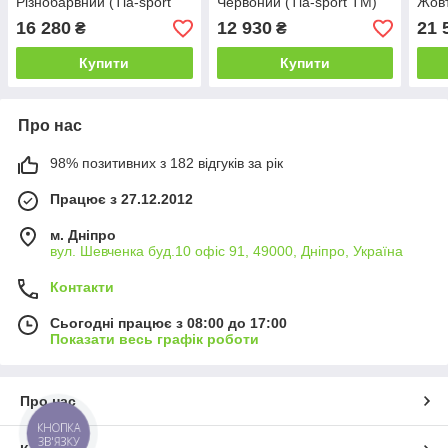
Різнобарвний (Тіа-sport
Червоний (Тіа-sport ТМ)
Жовт
ТМ)
16 280
12 930
21 
₴
₴
Купити
Купити
Про нас
98% позитивних з 182 відгуків за рік
Працює з 27.12.2012
м. Дніпро
вул. Шевченка буд.10 офіс 91, 49000, Дніпро, Україна
Контакти
Сьогодні працює з 08:00 до 17:00
Показати весь графік роботи
Про нас
КНОПКА
ЗВ'ЯЗКУ