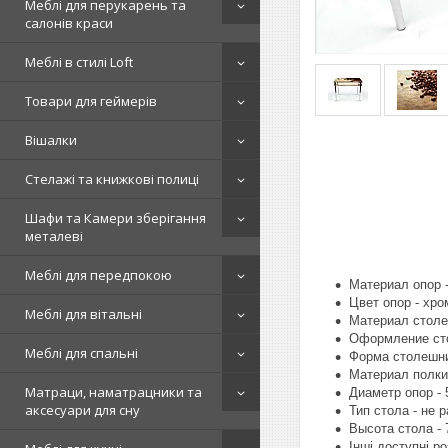
Меблі для перукарень та
салонів краси
Меблі в стилі Loft
Товари для геймерів
Вішалки
Стелажі та книжкові полиці
Шафи та Камери зберігання
металеві
Меблі для передпокою
Материал опор 
Цвет опор - хро
Меблі для вітальні
Материал столеш
Оформление сто
Меблі для спальні
Форма столешни
Материал полки 
Матраци, наматрацники та
Диаметр опор - 
аксесуари для сну
Тип стола - не 
Высота стола - 
Інші доступні ро