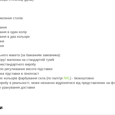
млення столів:
ання
ння в один колір
ання в два кольори
ння
ння
ьного макета (за бажанням замовника):
ьору/ малюнка на стандартній тумбі
 нестандартного виробу
стю регулювання висоти підставки
вка підставки в пінопласт
их кольорів фарбування скла (по палітрі
RAL
) - безкоштовно
виробу в реальності, може незначно відрізнятися від представлених на ф
з урахування доставки
и