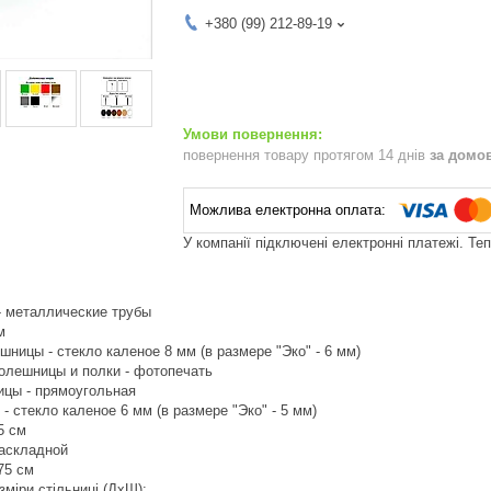
+380 (99) 212-89-19
повернення товару протягом 14 днів
за домо
У компанії підключені електронні платежі. Те
- металлические трубы
м
ницы - стекло каленое 8 мм (в размере "Эко" - 6 мм)
лешницы и полки - фотопечать
цы - прямоугольная
- стекло каленое 6 мм (в размере "Эко" - 5 мм)
5 см
раскладной
75 см
зміри стільниці (ДхШ):