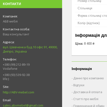
Розмір стільниці
КОНТАКТИ
Стільниця
Форма стільниці ст
АБВ меблі
Колір (відтінок)
Ваш консультант
Інформація дл
Ціна:
8 400 ₴
вул. Шевченка буд.10 офіс 91, 49000,
Дніпро, Україна
+380 (99) 212-89-19
Vodafone
Інформація
+380 (93) 539-92-38
Данні про компанію
life:)
Відгуки
Доставка й оплата
http://ABV-mebel.com
Статті про меблі
sales.abvmebel@gmail.com
Повернення й обмін