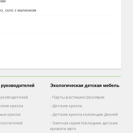
 мм
ло, скло з малюнком
 руководителей
Экологическая детская мебель
 руководителей
Парты-растишки Школярик
ские кресла
Детские кресла
ые кресла
Детские кресла коллекции Дисней
посетителей
Элитная серия Наследник детские
кровати авто