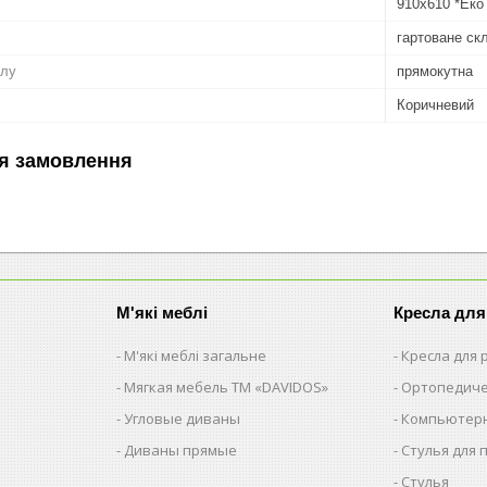
910х610 *Еко
гартоване ск
олу
прямокутна
Коричневий
я замовлення
М'які меблі
Кресла для
М'які меблі загальне
Кресла для
Мягкая мебель ТМ «DAVIDOS»
Ортопедиче
Угловые диваны
Компьютерн
Диваны прямые
Стулья для 
Стулья