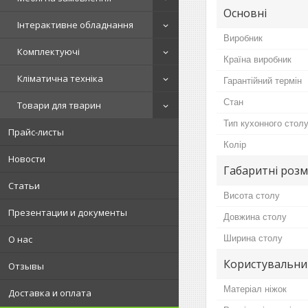
Основні
Інтерактивне обладнання
Виробник
Комплектуючі
Країна виробник
Кліматична техніка
Гарантійний термін
Стан
Товари для тварин
Тип кухонного стол
Прайс-листы
Колір
Новости
Габаритні розм
Статьи
Висота столу
Презентации и документы
Довжина столу
Ширина столу
О нас
Користувальни
Отзывы
Матеріал ніжок
Доставка и оплата