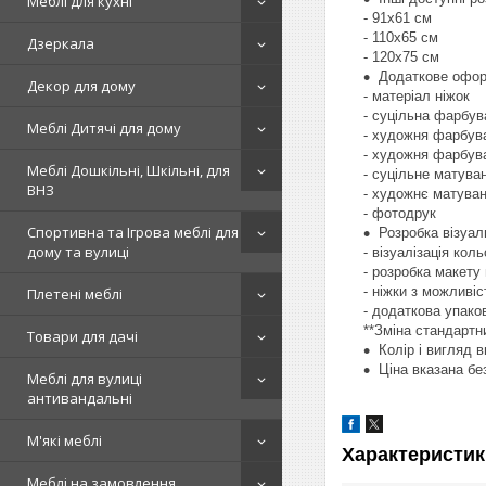
Меблі для кухні
- 91х61 см
- 110х65 см
Дзеркала
- 120х75 см
Додаткове офор
Декор для дому
- матеріал ніжок
- суцільна фарбув
Меблі Дитячі для дому
- художня фарбува
- художня фарбув
Меблі Дошкільні, Шкільні, для
- суцільне матува
ВНЗ
- художнє матува
- фотодрук
Спортивна та Ігрова меблі для
Розробка візуал
дому та вулиці
- візуалізація кол
- розробка макету
- ніжки з можливі
Плетені меблі
- додаткова упако
**Зміна стандартн
Товари для дачі
Колір і вигляд 
Ціна вказана бе
Меблі для вулиці
антивандальні
М'які меблі
Характеристик
Меблі на замовлення