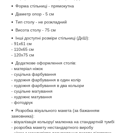
Форма стільниці - прямокутна
Діаметр опор - 5 см
Тип столу - не розкладний
Висота столу - 75 см
Інші доступні розміри стільниці (ДхШ):
- 91х61 см
- 110х65 см
- 120х75 см
Додаткове оформлення столів:
- матеріал ніжок
- суцільна фарбування
- художня фарбування в один колір
- художня фарбування в два кольори
- суцільне матування
- художнє матування
- фотодрук
Розробка візуального макета (за бажанням
замовника):
- візуалізація кольору/ малюнка на стандартній тумбі
- розробка макету нестандартного виробу