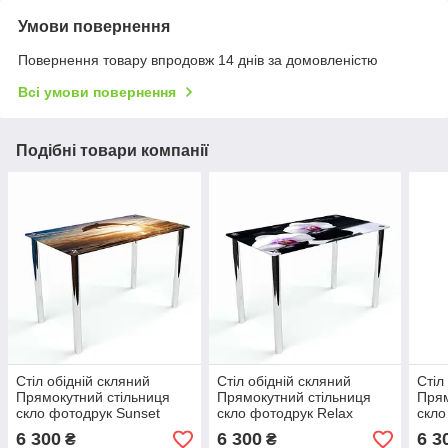
Умови повернення
Повернення товару впродовж 14 днів за домовленістю
Всі умови повернення
Подібні товари компанії
Стіл обідній скляний
Стіл обідній скляний
Стіл
Прямокутний стільниця
Прямокутний стільниця
Прям
скло фотодрук Sunset
скло фотодрук Relax
скло
910х610*Еко мм (БЦ-Стіл
910х610*Еко мм (БЦ-Стіл
910х
6 300
6 300
6 3
₴
₴
ТМ)
ТМ)
ТМ)