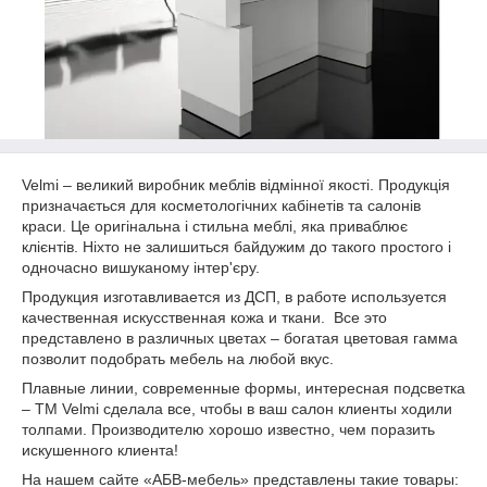
Velmi – великий виробник меблів відмінної якості. Продукція
призначається для косметологічних кабінетів та салонів
краси. Це оригінальна і стильна меблі, яка приваблює
клієнтів. Ніхто не залишиться байдужим до такого простого і
одночасно вишуканому інтер'єру.
Продукция изготавливается из ДСП, в работе используется
качественная искусственная кожа и ткани. Все это
представлено в различных цветах – богатая цветовая гамма
позволит подобрать мебель на любой вкус.
Плавные линии, современные формы, интересная подсветка
– ТМ Velmi сделала все, чтобы в ваш салон клиенты ходили
толпами. Производителю хорошо известно, чем поразить
искушенного клиента!
На нашем сайте «АБВ-мебель» представлены такие товары: