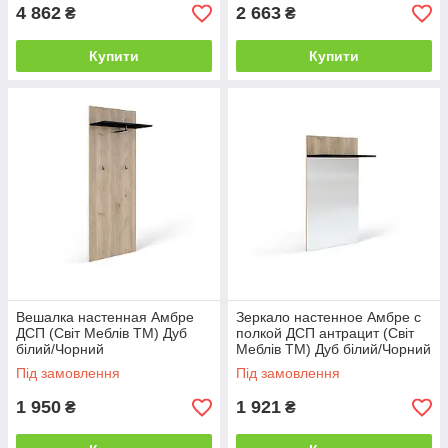
4 862
2 663
₴
₴
Купити
Купити
Вешалка настенная Амбре
Зеркало настенное Амбре с
ДСП (Світ Меблів TM) Дуб
полкой ДСП антрацит (Світ
білий/Чорний
Меблів TM) Дуб білий/Чорний
Під замовлення
Під замовлення
1 950
1 921
₴
₴