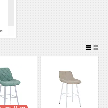
си
лишився 31 день