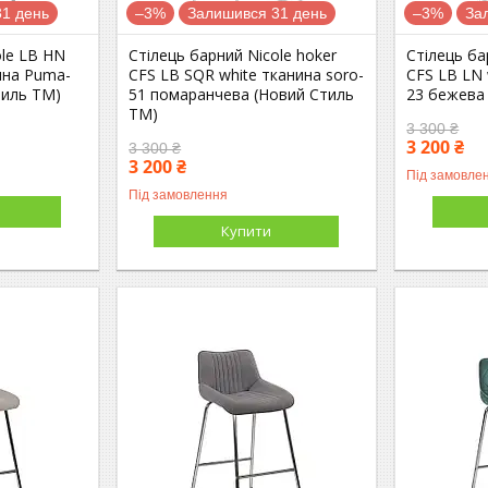
1 день
–3%
Залишився 31 день
–3%
За
ole LB HN
Стілець барний Nicole hoker
Стілець ба
ина Puma-
CFS LB SQR white тканина soro-
CFS LB LN 
тиль ТМ)
51 помаранчева (Новий Стиль
23 бежева
ТМ)
3 300 ₴
3 200 ₴
3 300 ₴
3 200 ₴
Під замовле
Під замовлення
Купити