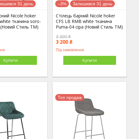
лишився 31 день
–3%
Залишився 31 день
рний Nicole hoker
Стілець барний Nicole hoker
white тканина soro-
CFS LB RMB white тканина
 (Новий Стиль ТМ)
Puma-04 сіра (Новий Стиль ТМ)
3 300 ₴
3 200 ₴
ння
Під замовлення
Купити
Купити
Топ продаж