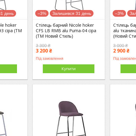
1 день
–3%
Залишився 31 день
–3%
За
le hoker
Стілець барний Nicole hoker
Стілець ба
93 сіра (ТМ
CFS LB RMB alu Puma-04 сіра
alu тканин
(ТМ Новий Стиль)
(Новий Ст
3 300 ₴
3 000 ₴
3 200 ₴
2 900 ₴
Під замовлення
Під замовле
Купити