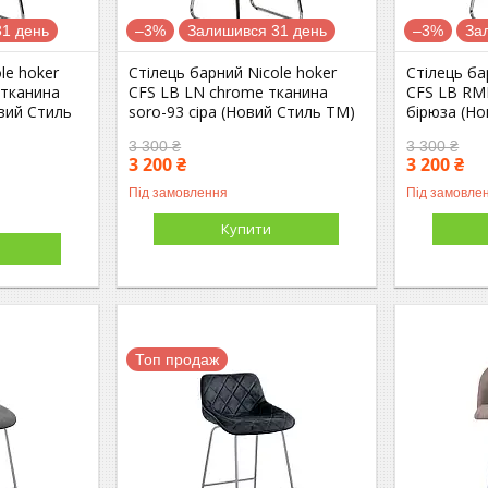
1 день
–3%
Залишився 31 день
–3%
За
le hoker
Стілець барний Nicole hoker
Стілець ба
 тканина
CFS LB LN chrome тканина
CFS LB RM
вий Стиль
soro-93 сіра (Новий Стиль ТМ)
бірюза (Н
3 300 ₴
3 300 ₴
3 200 ₴
3 200 ₴
Під замовлення
Під замовле
Купити
Топ продаж