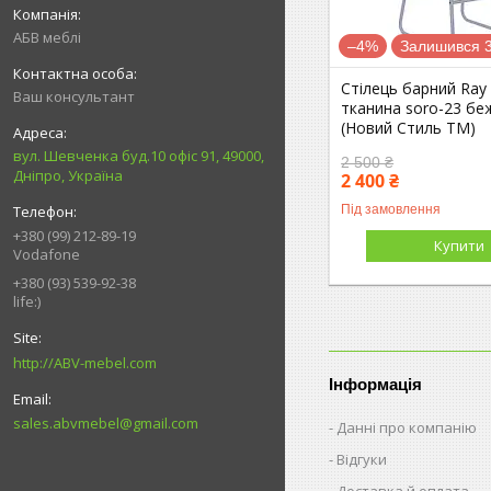
АБВ меблі
–4%
Залишився 3
Стілець барний Ray 
Ваш консультант
тканина soro-23 бе
(Новий Стиль ТМ)
вул. Шевченка буд.10 офіс 91, 49000,
2 500 ₴
Дніпро, Україна
2 400 ₴
Під замовлення
+380 (99) 212-89-19
Купити
Vodafone
+380 (93) 539-92-38
life:)
http://ABV-mebel.com
Інформація
sales.abvmebel@gmail.com
Данні про компанію
Відгуки
Доставка й оплата