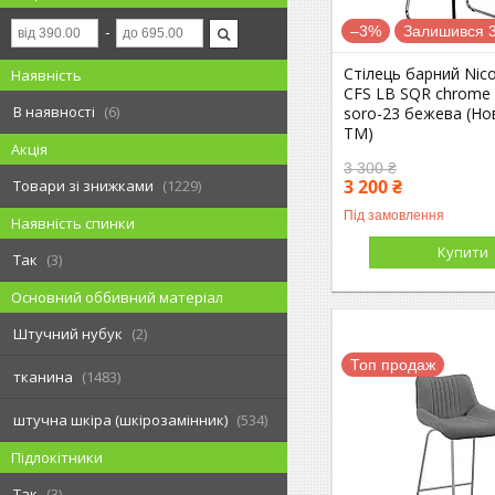
–3%
Залишився 3
Стілець барний Nico
Наявність
CFS LB SQR chrome
В наявності
6
soro-23 бежева (Но
ТМ)
Акція
3 300 ₴
3 200 ₴
Товари зі знижками
1229
Під замовлення
Наявність спинки
Купити
Так
3
Основний оббивний матеріал
Штучний нубук
2
Топ продаж
тканина
1483
штучна шкіра (шкірозамінник)
534
Підлокітники
Так
3