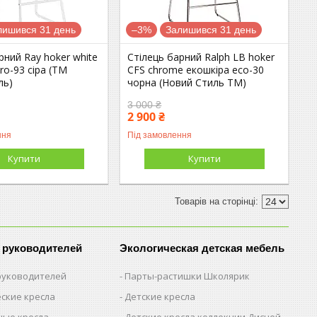
лишився 31 день
–3%
Залишився 31 день
рний Ray hoker white
Стілець барний Ralph LB hoker
ro-93 сіра (ТМ
CFS chrome екошкіра eco-30
ль)
чорна (Новий Стиль ТМ)
3 000 ₴
2 900 ₴
ння
Під замовлення
Купити
Купити
 руководителей
Экологическая детская мебель
 руководителей
Парты-растишки Школярик
ские кресла
Детские кресла
ые кресла
Детские кресла коллекции Дисней