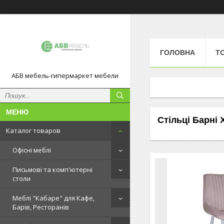
ГОЛОВНА
Т
АБВ мебель-гипермаркет мебели
Стільці Барні 
Каталог товаров
Офісні меблі
Письмові та комп'ютерні
столи
Меблі "Кабаре" для Кафе,
Барів, Ресторанів