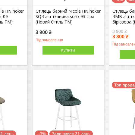
le HN hoker
Стілець барний Nicole HN hoker
Стілець ба
a-09
SQR alu тканина soro-93 сіра
RMB alu тк
ль ТМ)
(Новий Стиль ТМ)
бірюзова 
3 900 ₴
3 900 ₴
3 800 ₴
Під замовлення
Під замовле
Купити
Топ прод
1 день
–3%
Залишився 31 день