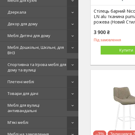
Меблі для кухні
Стілець барний Nico
Дзеркала
LN alu тканина pum
рожева (Новий Сти
Декор для дому
3 900 ₴
Меблі Дитячі для дому
Під замовлення
Меблі Дошкільні, Шкільні, для
Купити
ВНЗ
Спортивна та Ігрова меблі для
дому та вулиці
Плетені меблі
Товари для дачі
Меблі для вулиці
антивандальні
М'які меблі
–3%
Залишився 3
Меблі на замовлення