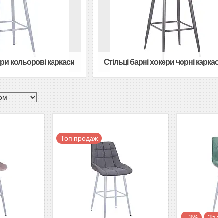
ери кольорові каркаси
Стільці барні хокери чорні карка
Топ продаж
–3%
За