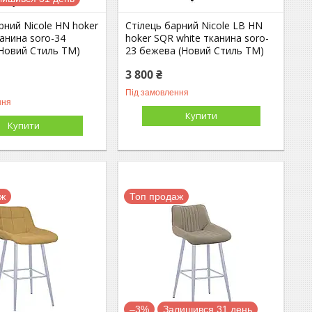
рний Nicole HN hoker
Стілець барний Nicole LB HN
анина soro-34
hoker SQR white тканина soro-
(Новий Стиль ТМ)
23 бежева (Новий Стиль ТМ)
3 800 ₴
Під замовлення
ння
Купити
Купити
аж
Топ продаж
–3%
Залишився 31 день