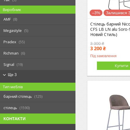
Виробник
–3%
Залишився 3
AMF
8
Стілець барний Nico
CFS LB LN alu Soro-
Megastyle
5
Новий Стиль)
Pradex
55
3 300 ₴
3 200 ₴
Richman
6
Під замовлення
Signal
19
Купити
Ще 3
Тип меблів
барний стілець
125
стілець
1590
КОНТАКТИ