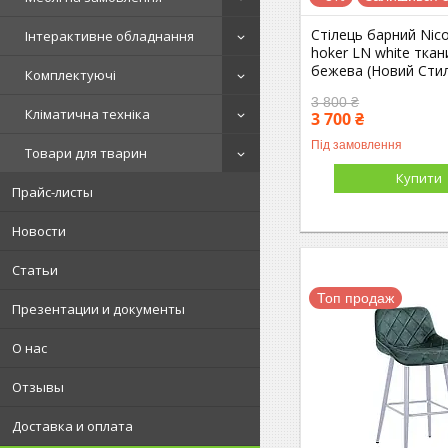
Стілець барний Nic
Інтерактивне обладнання
hoker LN white ткан
бежева (Новий Сти
Комплектуючі
3 800 ₴
Кліматична техніка
3 700 ₴
Під замовлення
Товари для тварин
Купити
Прайс-листы
Новости
Статьи
Топ продаж
Презентации и документы
О нас
Отзывы
Доставка и оплата