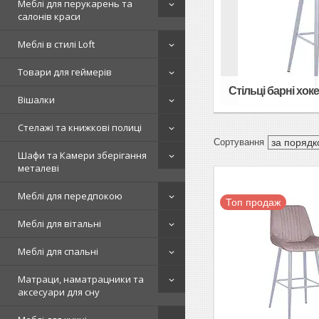
Меблі для перукарень та
салонів краси
Меблі в стилі Loft
Товари для геймерів
Стільці барні хок
Вішалки
Стелажі та книжкові полиці
Шафи та Камери зберігання
металеві
Меблі для передпокою
Топ продаж
Меблі для вітальні
Меблі для спальні
Матраци, наматрацники та
аксесуари для сну