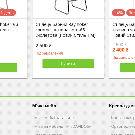
1 день
–4%
За
hoker alu
Стілець барний Ray hoker
Стілець ба
жева
chrome тканина soro-65
тканина so
фіолетова (Новий Стиль ТМ)
Новий Сти
2 500 ₴
2 500 ₴
2 400 ₴
Під замовлення
Під замовле
Купити
М'які меблі
Кресла для
М'які меблі загальне
Кресла для
Мягкая мебель ТМ «DAVIDOS»
Ортопедиче
Угловые диваны
Компьютерн