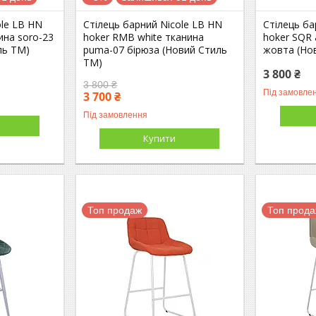
ole LB HN
Стілець барний Nicole LB HN
Стілець ба
ина soro-23
hoker RMB white тканина
hoker SQR 
ль ТМ)
puma-07 бірюза (Новий Стиль
жовта (Но
ТМ)
3 800 ₴
3 800 ₴
Під замовле
3 700 ₴
Під замовлення
Купити
Топ продаж
Топ прод