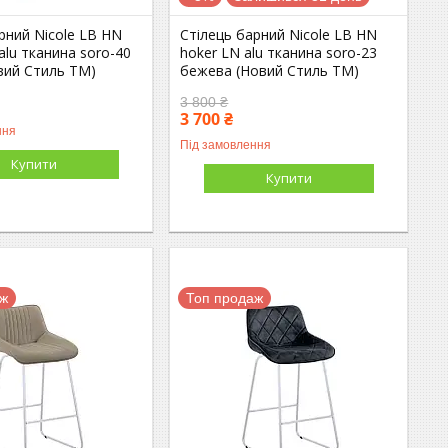
рний Nicole LB HN
Стілець барний Nicole LB HN
alu тканина soro-40
hoker LN alu тканина soro-23
вий Стиль ТМ)
бежева (Новий Стиль ТМ)
3 800 ₴
3 700 ₴
ння
Під замовлення
Купити
Купити
аж
Топ продаж