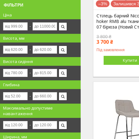
–3%
Залишився 3
ФІЛЬТРИ
Ціна
Стілець барний Nic
hoker RMB alu ткан
07 бірюза (Новий С
3 800 ₴
Висота, мм
3 700 ₴
Під замовлення
Купити
Висота сидіння
Глибина
Максимально допустиме
навантаження
Ширина, мм