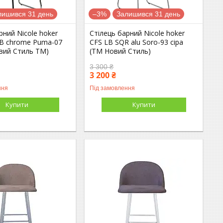
лишився 31 день
–3%
Залишився 31 день
рний Nicole hoker
Стілець барний Nicole hoker
B chrome Puma-07
CFS LB SQR alu Soro-93 сіра
овий Стиль ТМ)
(ТМ Новий Стиль)
3 300 ₴
3 200 ₴
ння
Під замовлення
Купити
Купити