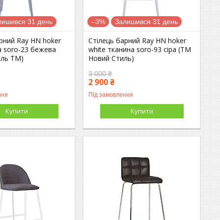
лишився 31 день
–3%
Залишився 31 день
рний Ray HN hoker
Стілець барний Ray HN hoker
а soro-23 бежева
white тканина soro-93 сіра (ТМ
иль ТМ)
Новий Стиль)
3 000 ₴
2 900 ₴
ння
Під замовлення
Купити
Купити