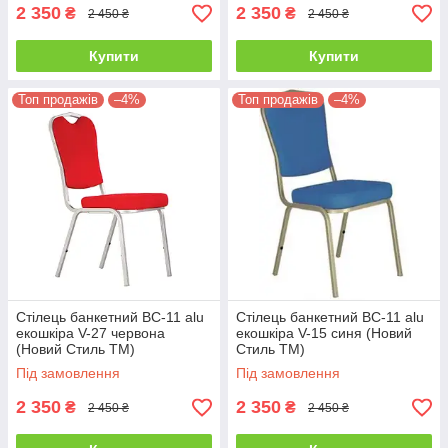
2 350
2 350
₴
₴
2 450 ₴
2 450 ₴
Купити
Купити
Топ продажів
–4%
Топ продажів
–4%
Стілець банкетний BC-11 alu
Стілець банкетний BC-11 alu
екошкіра V-27 червона
екошкіра V-15 синя (Новий
(Новий Стиль ТМ)
Стиль ТМ)
Під замовлення
Під замовлення
2 350
2 350
₴
₴
2 450 ₴
2 450 ₴