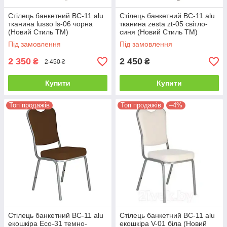
Стілець банкетний BC-11 alu
Стілець банкетний BC-11 alu
тканина lusso ls-06 чорна
тканина zesta zt-05 світло-
(Новий Стиль ТМ)
синя (Новий Стиль ТМ)
Під замовлення
Під замовлення
2 350
2 450
₴
₴
2 450 ₴
Купити
Купити
Топ продажів
Топ продажів
–4%
Стілець банкетний BC-11 alu
Стілець банкетний BC-11 alu
екошкіра Eco-31 темно-
екошкіра V-01 біла (Новий