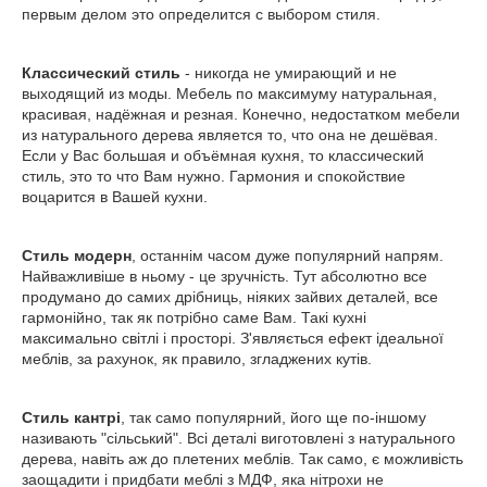
первым делом это определится с выбором стиля.
Классический стиль
- никогда не умирающий и не
выходящий из моды. Мебель по максимуму натуральная,
красивая, надёжная и резная. Конечно, недостатком мебели
из натурального дерева является то, что она не дешёвая.
Если у Вас большая и объёмная кухня, то классический
стиль, это то что Вам нужно. Гармония и спокойствие
воцарится в Вашей кухни.
Стиль модерн
, останнім часом дуже популярний напрям.
Найважливіше в ньому - це зручність. Тут абсолютно все
продумано до самих дрібниць, ніяких зайвих деталей, все
гармонійно, так як потрібно саме Вам. Такі кухні
максимально світлі і просторі. З'являється ефект ідеальної
меблів, за рахунок, як правило, згладжених кутів.
Стиль кантрі
, так само популярний, його ще по-іншому
називають "сільський". Всі деталі виготовлені з натурального
дерева, навіть аж до плетених меблів. Так само, є можливість
заощадити і придбати меблі з МДФ, яка нітрохи не