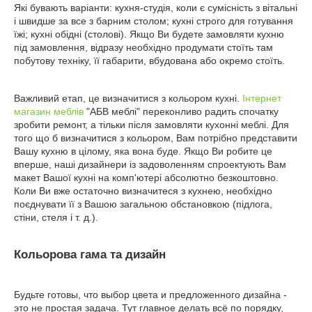
Які бувають варіанти: кухня-студія, коли є сумісність з вітальні
і швидше за все з барним столом; кухні строго для готування
їжі; кухні обідні (столові). Якщо Ви будете замовляти кухню
під замовлення, відразу необхідно продумати стоїть там
побутову техніку, її габарити, вбудована або окремо стоїть.
Важливий етап, це визначитися з кольором кухні.
Інтернет
магазин меблів
"АБВ меблі" переконливо радить спочатку
зробити ремонт, а тільки після замовляти кухонні меблі. Для
того що б визначитися з кольором, Вам потрібно представити
Вашу кухню в цілому, яка вона буде. Якщо Ви робите це
вперше, наші дизайнери із задоволенням спроектують Вам
макет Вашої кухні на комп'ютері абсолютно безкоштовно.
Коли Ви вже остаточно визначитеся з кухнею, необхідно
поєднувати її з Вашою загальною обстановкою (підлога,
стіни, стеля і т. д.).
Кольорова гама та дизайн
Будьте готовы, что выбор цвета и предложенного дизайна -
это не простая задача. Тут главное делать всё по порядку,